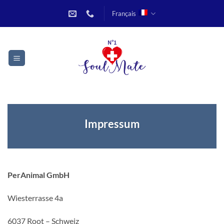
Passer
Français
au
contenu
Impressum
PerAnimal GmbH
Wiesterrasse 4a
6037 Root – Schweiz