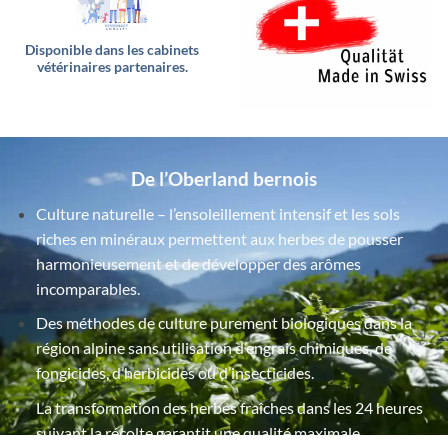
Disponible dans les cabinets
vétérinaires partenaires.
De l’Oberland bernois
Culture naturelle – l’ensoleillement intensif et les sols
riches en minéraux permettent aux herbes de pousser
harmonieusement et de développer des arômes
incomparables.
Des méthodes de culture purement biologiques dans la
région alpine sans utilisation d’engrais chimiques, de
fongicides, d’herbicides ou d’insecticides.
La transformation des herbes fraîches dans les 24 heures
suivant la récolte garantit une qualité maximale.