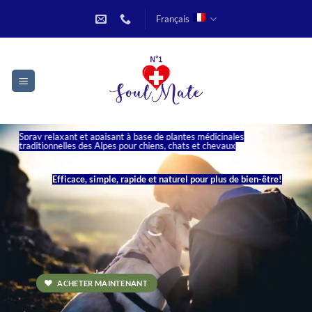
Passer
Français
au
contenu
Spray relaxant et apaisant à base de plantes médicinales
traditionnelles des Alpes pour chiens, chats et chevaux
Efficace, simple, rapide et naturel pour plus de bien-être!
ACHETER MAINTENANT