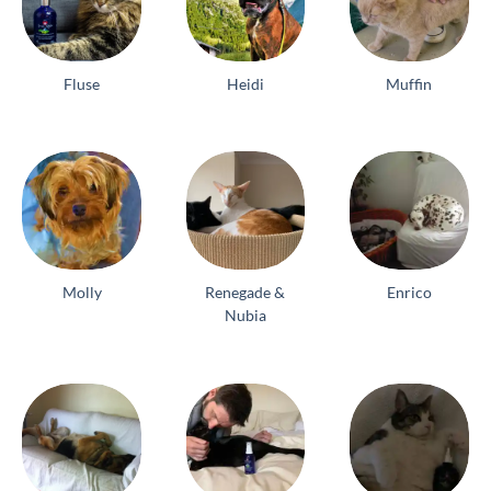
Fluse
Heidi
Muffin
Molly
Renegade &
Enrico
Nubia