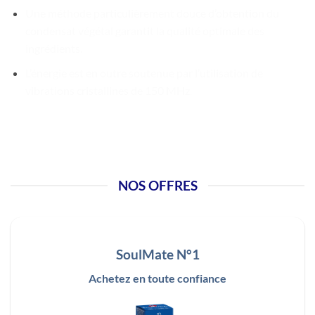
Une méthode particulièrement douce d’obtention du
condensat végétal garantit la qualité optimale des
ingrédients.
L’énergie est en outre soutenue par l’utilisation de
vibrations cristallines de 150 MHz.
NOS OFFRES
SoulMate N°1
Achetez en toute confiance