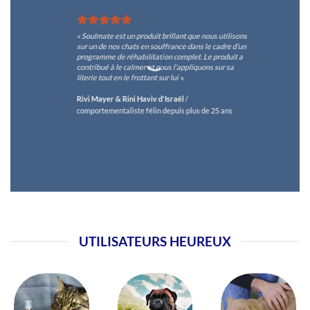
« Soulmate est un produit brillant que nous utilisons
sur un de nos chats en souffrance dans le cadre d’un
programme de réhabilitation complet. Le produit a
contribué à le calmer et nous l’appliquons sur sa
literie tout en le frottant sur lui ».
Rivi Mayer & Rini Haviv d'Israël
/
comportementaliste félin depuis plus de 25 ans
UTILISATEURS HEUREUX