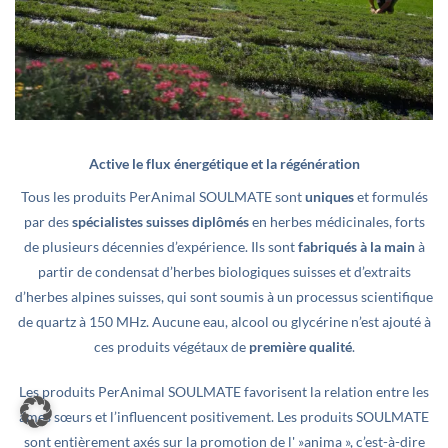
Active le flux énergétique et la régénération
Tous les produits PerAnimal SOULMATE sont
uniques
et formulés
par des
spécialistes suisses diplômés
en herbes médicinales, forts
de plusieurs décennies d’expérience. Ils sont
fabriqués à la main
à
partir de condensat d’herbes biologiques suisses et d’extraits
d’herbes alpines suisses, qui sont soumis à un processus scientifique
de quartz à 150 MHz. Aucune eau, alcool ou glycérine n’est ajouté à
ces produits végétaux de
première qualité
.
Les produits PerAnimal SOULMATE favorisent la relation entre les
âmes sœurs et l’influencent positivement. Les produits SOULMATE
sont entièrement axés sur la promotion de l' »anima », c’est-à-dire