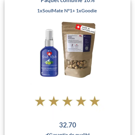
1xSoulMate N°1+ 1xGoodie
32.70
✔Garantie de qualité