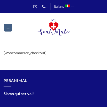
Salta
Italiano
ai
contenuti
[woocommerce_checkout]
PERANIMAL
Siamo qui per voi!